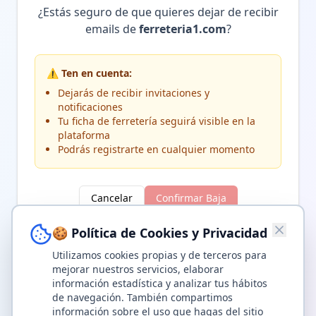
¿Estás seguro de que quieres dejar de recibir
emails de
ferreteria1.com
?
⚠️ Ten en cuenta:
Dejarás de recibir invitaciones y
notificaciones
Tu ficha de ferretería seguirá visible en la
plataforma
Podrás registrarte en cualquier momento
Cancelar
Confirmar Baja
🍪 Política de Cookies y Privacidad
© 2025
ferreteria1.com
- Todos los derechos reservados
Utilizamos cookies propias y de terceros para
Proyecto creado por
konkabeza.com
mejorar nuestros servicios, elaborar
información estadística y analizar tus hábitos
de navegación. También compartimos
información sobre el uso que hagas del sitio