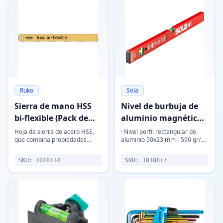
Ruko
Sola
Sierra de mano HSS
Nivel de burbuja de
bi-flexible (Pack de
aluminio magnético
100 uds.)
AZRM
Hoja de sierra de acero HSS,
· Nivel perfil rectangular de
que combina propiedades
aluminio 50x23 mm - 590 gr/m.
aparentemente incompatibles
· Base equipada con imanes
dureza y elasticidad. Esto se
permanentes resistentes al
SKU:
1018134
SKU:
1018817
debe a que la hoja tiene dos
calor y a la humedad. ·
zonas de d
Superficie l