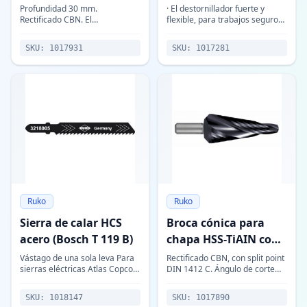
vástago Weldon
Profundidad 30 mm.
· El destornillador fuerte y
Rectificado CBN. El
flexible, para trabajos seguros
recubrimiento antidesgaste
y potentes. · Mango triangular
TiAIN-FUTURA, (nitruro de
de dos componentes color
SKU:
1017931
SKU:
1017281
titanio sinterizado al horno),
gris/azul. · Varilla de acero esp
aumenta la dureza superfici
Ruko
Ruko
Sierra de calar HCS
Broca cónica para
acero (Bosch T 119 B)
chapa HSS-TiAIN con
canales en espiral
Vástago de una sola leva Para
Rectificado CBN, con split point
sierras eléctricas Atlas Copco,
DIN 1412 C. Ángulo de corte
AEG, B&D, Bosch, Casals, De
118º, cono 20º. Vástago de tres
Walt, Elu, Festo, Gematic,
cantos. Corte a la derecha. El
SKU:
1018147
SKU:
1017890
Hawera, Holz-Her, Lenox,
diseño de los canales de s