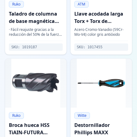
Ruko
ATM
Taladro de columna
Llave acodada larga
de base magnética
Torx + Torx de
A10
seguridad
· Fácil reajuste gracias a la
Acero Cromo-Vanadio (59Cr-
reducción del 50% de la fuerza
Mo-V4) color gris antióxido
magnética cuando se
desconecta el motor. · Altura
SKU:
1019187
SKU:
1017455
ajustable gracias a la guía cola
de mil
Ruko
Witte
Broca hueca HSS
Destornillador
TiAIN-FUTURA
Phillips MAXX