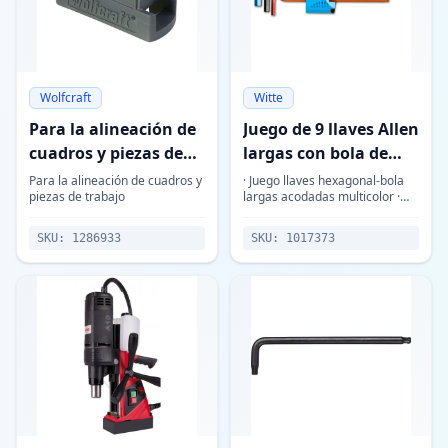
Wolfcraft
Witte
Para la alineación de
Juego de 9 llaves Allen
cuadros y piezas de
largas con bola de
trabajo
colores
Para la alineación de cuadros y
· Juego llaves hexagonal-bola
piezas de trabajo
largas acodadas multicolor ·
Cada medida tiene un color
diferente para rápida
SKU:
1286933
SKU:
1017373
diferenciación en la caja de
herramientas