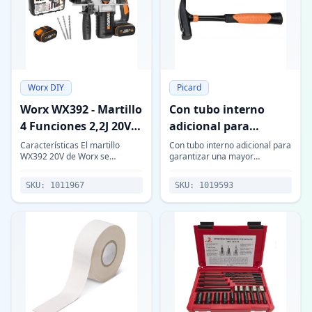
Worx DIY
Picard
Worx WX392 - Martillo
Con tubo interno
4 Funciones 2,2J 20V
adicional para
4.0Ah (2 bat)
garantizar una
Características El martillo
Con tubo interno adicional para
WX392 20V de Worx se
garantizar una mayor
mayor resistencia a la
caracteriza por tener 4
resistencia a la rotura.
rotura.
funciones en 1: taladrado,
SKU:
1011967
SKU:
1019593
taladrado con percusión
neumática, cincelado (para