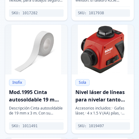
flexible, para trabajos seguros
Weldon. El taladro RS5e
y potentes. · Mango triangular
posibilita un uso óptimo en
de dos componentes color
espacios muy estrechos, por
SKU:
1017282
SKU:
1017938
gris/azul. · Varilla de acero esp
ejemplo en perfiles de hierro,
estrechas co
Inofix
Sola
Mod.1995 Cinta
Nivel láser de líneas
autosoldable 19 mm x
para nivelar tanto
3 m
horizontal como
Descripción Cinta autosoldable
Accesorios incluidos: · Gafas
de 19 mm x 3 m. Con su
láser, · 4 x 1.5 V (AA) pilas, ·
verticalmente
vulcanización en 5 minutos, el
Maleta. Descripción técnica: ·
PLANO3D
producto formará una masa
Nivel láser de líneas ·
SKU:
1011491
SKU:
1019497
compacta impermeable y muy
Tolerancia máx. de medición: ±
resistente.
0