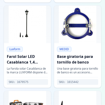
Makita,
Luxform
MEDID
Farol Solar LED
Base giratoria para
Casablanca 1,4
tornillo de banco
metros Luxform
La Farola solar Casablanca de
Una base giratoria para tornillo
la marca LUXFORM dispone de
de banco es un accesorio
2 LEDs que ofrecen una
diseñado para aumentar la
iluminación de 10 lúmenes en
versatilidad y eficiencia de un
SKU:
1679575
SKU:
1015442
luz blanca cálida. Esta farola
tornillo de banco, una
permite a
herramienta