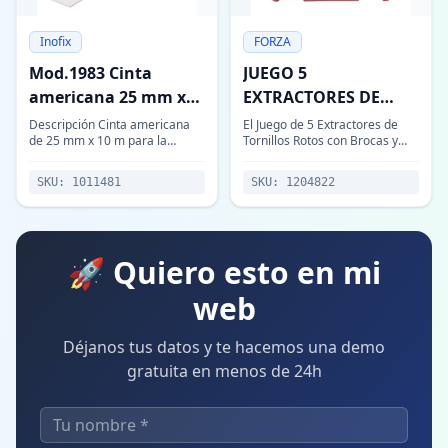
Inofix
FORZA
Mod.1983 Cinta
JUEGO 5
americana 25 mm x
EXTRACTORES DE
10 m
TORNILLOS ROTOS
Descripción Cinta americana
El Juego de 5 Extractores de
de 25 mm x 10 m para la
Tornillos Rotos con Brocas y
FORZA CON BROCAS Y
reparación de emergéncia en
Guías Dobles Serie 5010CD es
GUÍAS DOBLES SERIE
usos múltiples. Pensada para
una solución profesional
SKU:
1011481
SKU:
1204822
resolver problemas de forma
diseñada para la extracción de
5010CD
temporal y po
tornill
🚀 Quiero esto en mi
web
Déjanos tus datos y te hacemos una demo
gratuita en menos de 24h